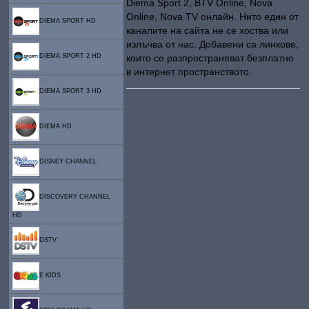
Diema Sport 2, BTV Online, Nova
Online, Nova TV онлайн. Нито един от
DIEMA SPORT HD
каналите на сайта не се хоства или
излъчва от нас. Добавени са линкове,
които се разпространяват безплатно
DIEMA SPORT 2 HD
в интернет пространството.
DIEMA SPORT 3 HD
DIEMA HD
DISNEY CHANNEL
DISCOVERY CHANNEL
HD
DSTV
E KIDS