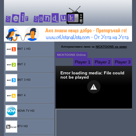
Алтернативен линк за
NICKTOONS на живо
BNT 1 HD
NICKTOONS Online
Player 1
Player 2
Player 3
BNT 2
Error loading media: File could
not be played
BNT 3 HD
BNT 4
NOVA TV HD
BTV HD