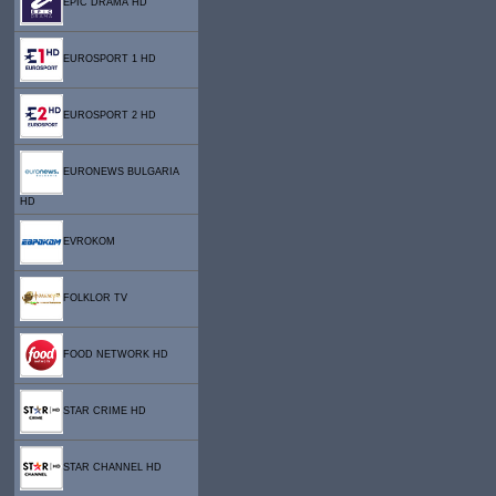
EPIC DRAMA HD
EUROSPORT 1 HD
EUROSPORT 2 HD
EURONEWS BULGARIA
HD
EVROKOM
FOLKLOR TV
FOOD NETWORK HD
STAR CRIME HD
STAR CHANNEL HD