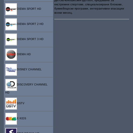
Детско-юношеския футбол, предаване за
екстремни спортове, специализирани блокове,
букмейкърски програми, интерактивни класации
DIEMA SPORT HD
всеки месец.
DIEMA SPORT 2 HD
DIEMA SPORT 3 HD
DIEMA HD
DISNEY CHANNEL
DISCOVERY CHANNEL
HD
DSTV
E KIDS