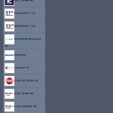
EPIC DRAMA HD
EUROSPORT 1 HD
EUROSPORT 2 HD
EURONEWS BULGARIA
HD
EVROKOM
FOLKLOR TV
FOOD NETWORK HD
STAR CRIME HD
STAR CHANNEL HD