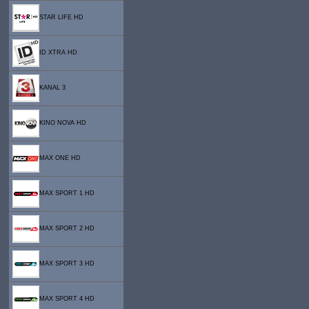
STAR LIFE HD
ID XTRA HD
KANAL 3
KINO NOVA HD
MAX ONE HD
MAX SPORT 1 HD
MAX SPORT 2 HD
MAX SPORT 3 HD
MAX SPORT 4 HD