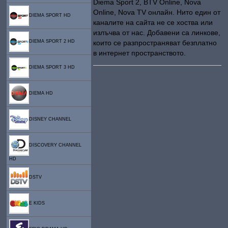
Diema Sport 2, BTV Online, Nova
Online, Nova TV онлайн. Нито един от
DIEMA SPORT HD
каналите на сайта не се хоства или
излъчва от нас. Добавени са линкове,
които се разпространяват безплатно
DIEMA SPORT 2 HD
в интернет пространството.
DIEMA SPORT 3 HD
DIEMA HD
DISNEY CHANNEL
DISCOVERY CHANNEL
HD
DSTV
E KIDS