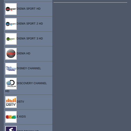
DIEMA SPORT HD
DIEMA SPORT 2 HD
DIEMA SPORT 3 HD
DIEMA HD
DISNEY CHANNEL
DISCOVERY CHANNEL
HD
DSTV
E KIDS