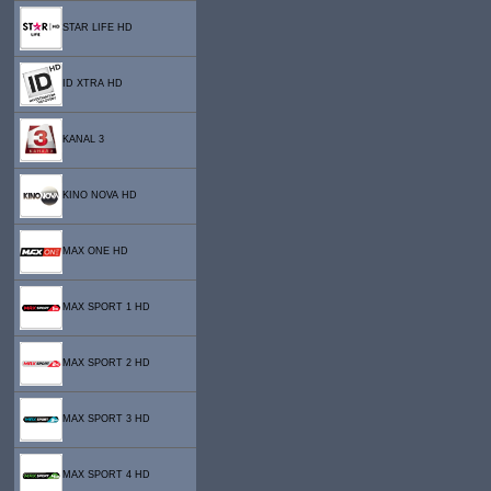
STAR LIFE HD
ID XTRA HD
KANAL 3
KINO NOVA HD
MAX ONE HD
MAX SPORT 1 HD
MAX SPORT 2 HD
MAX SPORT 3 HD
MAX SPORT 4 HD