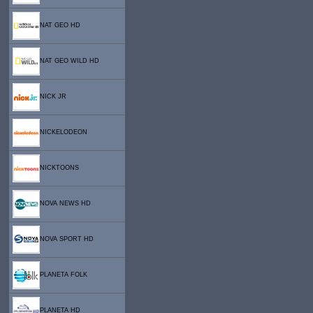
NAT GEO HD
NAT GEO WILD HD
NICK JR
NICKELODEON
NICKTOONS
NOVA NEWS HD
NOVA SPORT HD
PLANETA FOLK
PLANETA HD