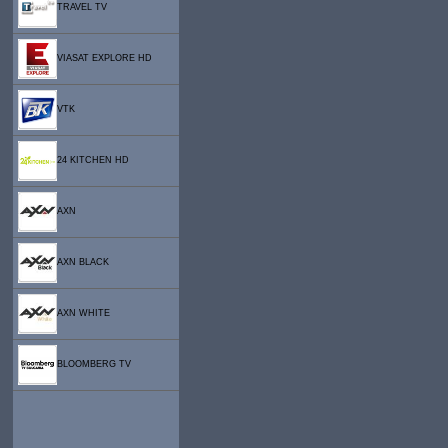
TRAVEL TV
VIASAT EXPLORE HD
VTK
24 KITCHEN HD
AXN
AXN BLACK
AXN WHITE
BLOOMBERG TV