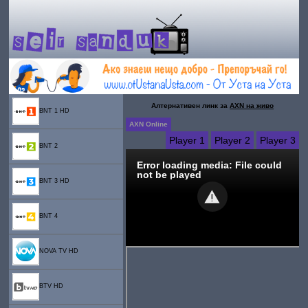
Алтернативен линк за
AXN на живо
BNT 1 HD
AXN Online
Player 1
Player 2
Player 3
BNT 2
Error loading media: File could
not be played
BNT 3 HD
BNT 4
NOVA TV HD
BTV HD