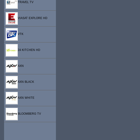
TRAVEL TV
VIASAT EXPLORE HD
VTK
24 KITCHEN HD
AXN
AXN BLACK
AXN WHITE
BLOOMBERG TV