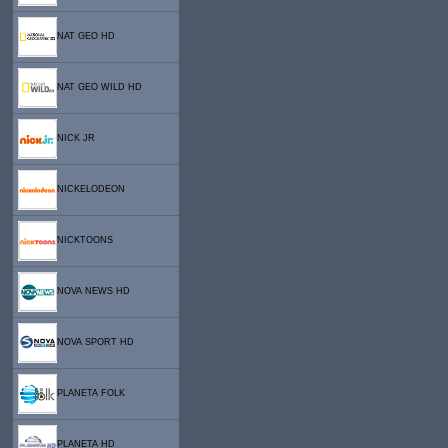
NAT GEO HD
NAT GEO WILD HD
NICK JR
NICKELODEON
NICKTOONS
NOVA NEWS HD
NOVA SPORT HD
PLANETA FOLK
PLANETA HD