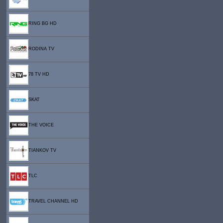
RING BG HD
RODINA TV
78 TV HD
SKAT
THE VOICE
TIANKOV TV
TLC
TRAVEL CHANNEL HD